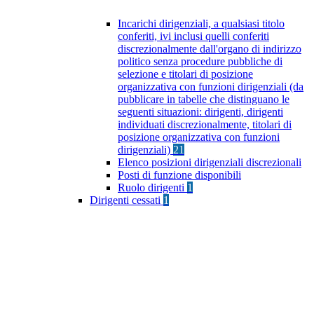
Incarichi dirigenziali, a qualsiasi titolo
conferiti, ivi inclusi quelli conferiti
discrezionalmente dall'organo di indirizzo
politico senza procedure pubbliche di
selezione e titolari di posizione
organizzativa con funzioni dirigenziali (da
pubblicare in tabelle che distinguano le
seguenti situazioni: dirigenti, dirigenti
individuati discrezionalmente, titolari di
posizione organizzativa con funzioni
dirigenziali)
21
Elenco posizioni dirigenziali discrezionali
Posti di funzione disponibili
Ruolo dirigenti
1
Dirigenti cessati
1