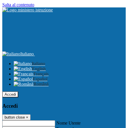
Salta al contenuto
Italiano
Italiano
English
Français
Español
Română
Accedi
Accedi
button close
×
Nome Utente