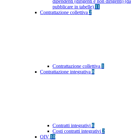
dipendenti (dirigenti e non dirigenti) (da
pubblicare in tabelle)
11
Contrattazione collettiva
2
Contrattazione collettiva
1
Contrattazione integrativa
8
Contratti integrativi
6
Costi contratti integrativi
2
OIV
10