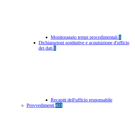
Monitoraggio tempi procedimentali
1
Dichiarazioni sostitutive e acquisizione d'ufficio
dei dati
1
Recapiti dell'ufficio responsabile
Provvedimenti
411