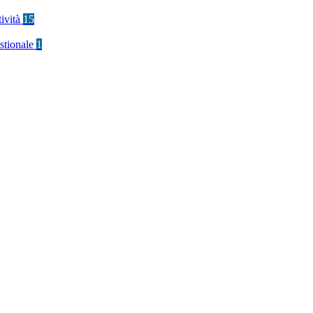
tività
15
stionale
1