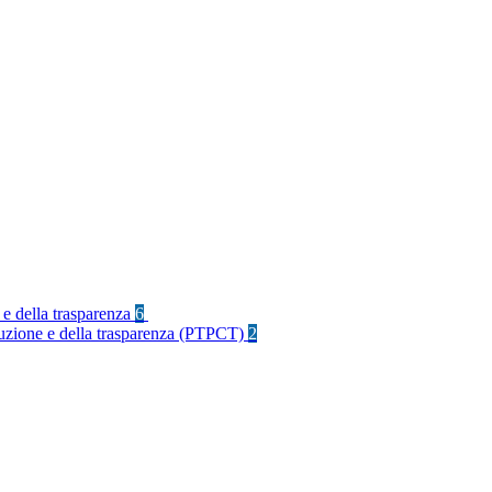
 e della trasparenza
6
rruzione e della trasparenza (PTPCT)
2