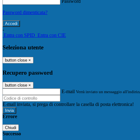
Password
Password dimenticata?
-
Entra con SPID
Entra con CIE
Seleziona utente
button close
×
Recupero password
button close
×
E-mail
Verrà inviato un messaggio all'indirizz
E-mail inviata, si prega di controllare la casella di posta elettronica!
Errore
Chiudi
Successo