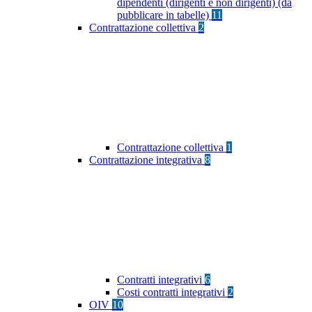
dipendenti (dirigenti e non dirigenti) (da
pubblicare in tabelle)
11
Contrattazione collettiva
2
Contrattazione collettiva
1
Contrattazione integrativa
8
Contratti integrativi
6
Costi contratti integrativi
2
OIV
10