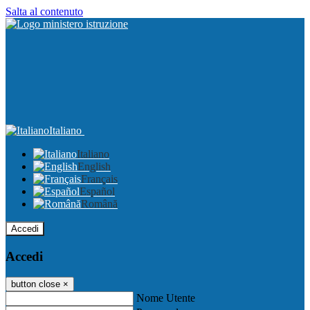
Salta al contenuto
Italiano
Italiano
English
Français
Español
Română
Accedi
Accedi
button close
×
Nome Utente