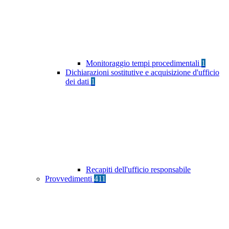
Monitoraggio tempi procedimentali
1
Dichiarazioni sostitutive e acquisizione d'ufficio
dei dati
1
Recapiti dell'ufficio responsabile
Provvedimenti
411