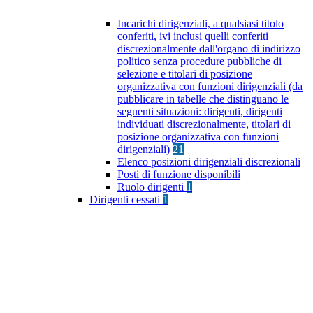
Incarichi dirigenziali, a qualsiasi titolo
conferiti, ivi inclusi quelli conferiti
discrezionalmente dall'organo di indirizzo
politico senza procedure pubbliche di
selezione e titolari di posizione
organizzativa con funzioni dirigenziali (da
pubblicare in tabelle che distinguano le
seguenti situazioni: dirigenti, dirigenti
individuati discrezionalmente, titolari di
posizione organizzativa con funzioni
dirigenziali)
21
Elenco posizioni dirigenziali discrezionali
Posti di funzione disponibili
Ruolo dirigenti
1
Dirigenti cessati
1