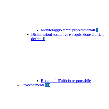
Monitoraggio tempi procedimentali
1
Dichiarazioni sostitutive e acquisizione d'ufficio
dei dati
1
Recapiti dell'ufficio responsabile
Provvedimenti
411