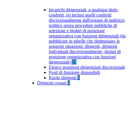
Incarichi dirigenziali, a qualsiasi titolo
conferiti, ivi inclusi quelli conferiti
discrezionalmente dall'organo di indirizzo
politico senza procedure pubbliche di
selezione e titolari di posizione
organizzativa con funzioni dirigenziali (da
pubblicare in tabelle che distinguano le
seguenti situazioni: dirigenti, dirigenti
individuati discrezionalmente, titolari di
posizione organizzativa con funzioni
dirigenziali)
21
Elenco posizioni dirigenziali discrezionali
Posti di funzione disponibili
Ruolo dirigenti
1
Dirigenti cessati
1