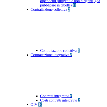
dipendenti (dirigenti e non dirigenti) (da
pubblicare in tabelle)
11
Contrattazione collettiva
2
Contrattazione collettiva
1
Contrattazione integrativa
8
Contratti integrativi
6
Costi contratti integrativi
2
OIV
10