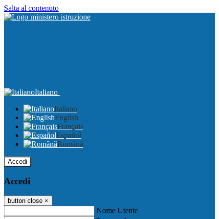
Salta al contenuto
Italiano
Italiano
English
Français
Español
Română
Accedi
Accedi
button close
×
Nome Utente