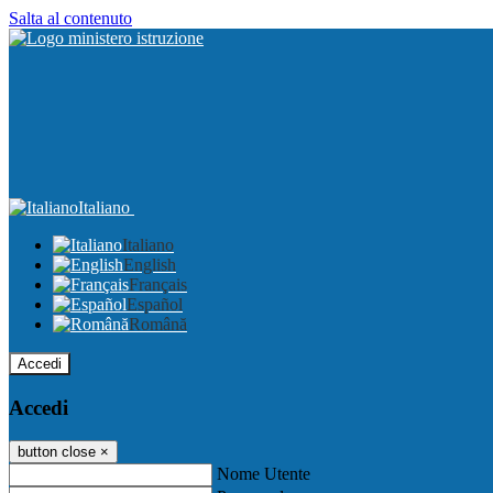
Salta al contenuto
Italiano
Italiano
English
Français
Español
Română
Accedi
Accedi
button close
×
Nome Utente