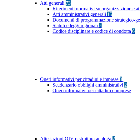
Atti generali
73
Riferimenti normativi su organizzazione e at
Atti amministrativi generali
15
Documenti di programmazione strategico-ge
Statuti e leggi regionali
2
Codice disciplinare e codice di condotta
6
Oneri informativi per cittadini e imprese
3
Scadenzario obblighi amministrativi
2
Oneri informativi per cittadini e imprese
Attestazioni OIV o struttura analoga
2