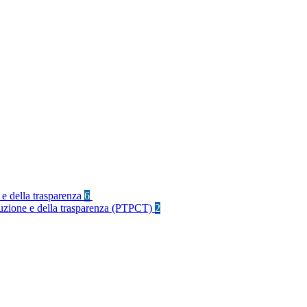
 e della trasparenza
6
rruzione e della trasparenza (PTPCT)
2