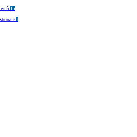
tività
15
stionale
1