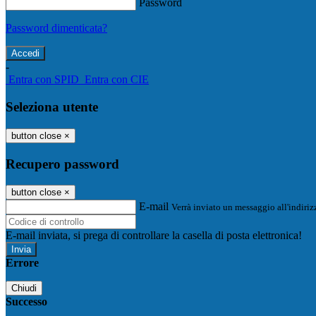
Password
Password dimenticata?
-
Entra con SPID
Entra con CIE
Seleziona utente
button close
×
Recupero password
button close
×
E-mail
Verrà inviato un messaggio all'indirizz
E-mail inviata, si prega di controllare la casella di posta elettronica!
Errore
Chiudi
Successo