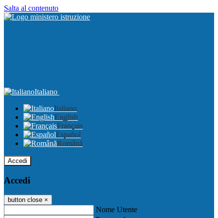
Salta al contenuto
Italiano
Italiano
English
Français
Español
Română
Accedi
Accedi
button close
×
Nome Utente