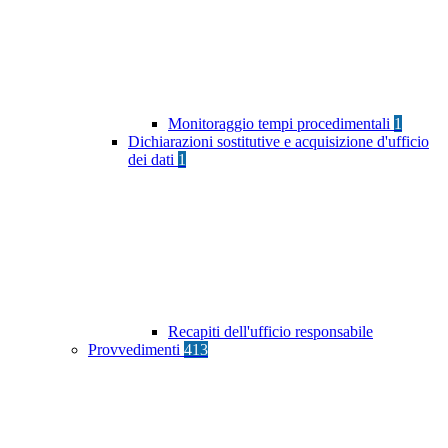
Monitoraggio tempi procedimentali
1
Dichiarazioni sostitutive e acquisizione d'ufficio
dei dati
1
Recapiti dell'ufficio responsabile
Provvedimenti
413