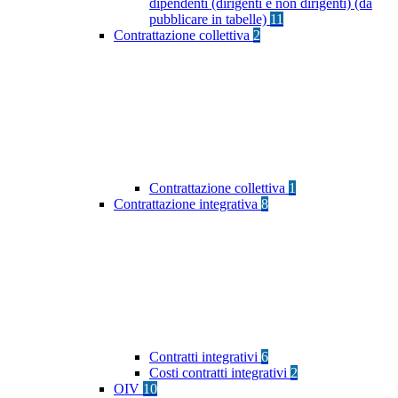
dipendenti (dirigenti e non dirigenti) (da
pubblicare in tabelle)
11
Contrattazione collettiva
2
Contrattazione collettiva
1
Contrattazione integrativa
8
Contratti integrativi
6
Costi contratti integrativi
2
OIV
10