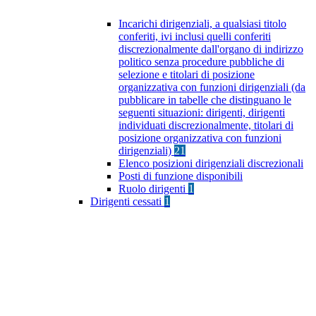
Incarichi dirigenziali, a qualsiasi titolo
conferiti, ivi inclusi quelli conferiti
discrezionalmente dall'organo di indirizzo
politico senza procedure pubbliche di
selezione e titolari di posizione
organizzativa con funzioni dirigenziali (da
pubblicare in tabelle che distinguano le
seguenti situazioni: dirigenti, dirigenti
individuati discrezionalmente, titolari di
posizione organizzativa con funzioni
dirigenziali)
21
Elenco posizioni dirigenziali discrezionali
Posti di funzione disponibili
Ruolo dirigenti
1
Dirigenti cessati
1