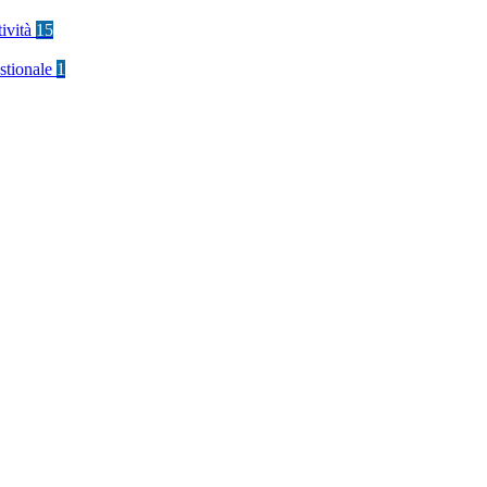
tività
15
stionale
1