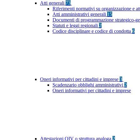
Atti generali
73
Riferimenti normativi su organizzazione e at
Atti amministrativi generali
15
Documenti di programmazione strategico-ge
Statuti e leggi regionali
2
Codice disciplinare e codice di condotta
6
Oneri informativi per cittadini e imprese
3
Scadenzario obblighi amministrativi
2
Oneri informativi per cittadini e imprese
Attestazioni OIV o struttura analoga
2