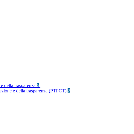
 e della trasparenza
6
rruzione e della trasparenza (PTPCT)
2