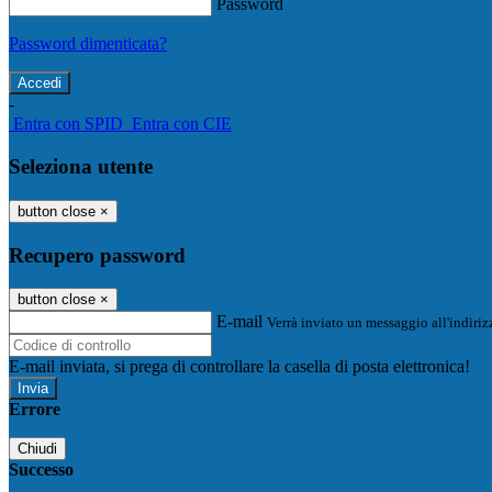
Password
Password dimenticata?
-
Entra con SPID
Entra con CIE
Seleziona utente
button close
×
Recupero password
button close
×
E-mail
Verrà inviato un messaggio all'indirizz
E-mail inviata, si prega di controllare la casella di posta elettronica!
Errore
Chiudi
Successo