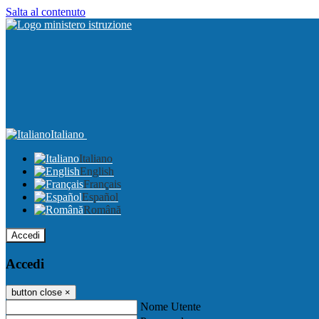
Salta al contenuto
Italiano
Italiano
English
Français
Español
Română
Accedi
Accedi
button close
×
Nome Utente