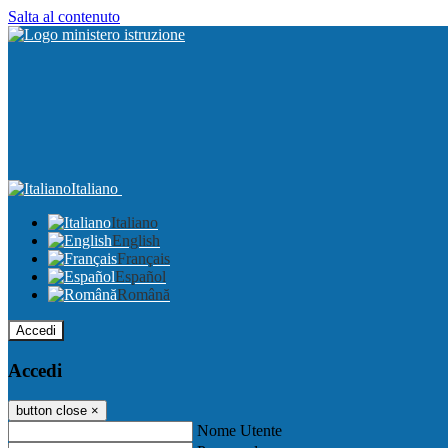
Salta al contenuto
Italiano
Italiano
English
Français
Español
Română
Accedi
Accedi
button close
×
Nome Utente