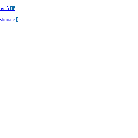
tività
15
stionale
1