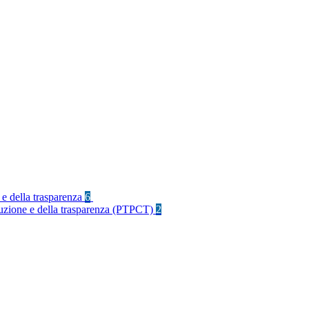
 e della trasparenza
6
rruzione e della trasparenza (PTPCT)
2