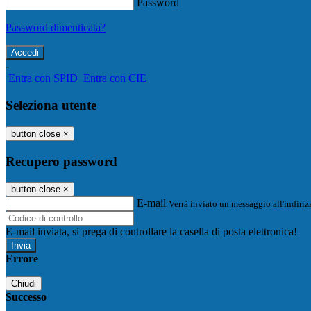
Password
Password dimenticata?
-
Entra con SPID
Entra con CIE
Seleziona utente
button close
×
Recupero password
button close
×
E-mail
Verrà inviato un messaggio all'indirizz
E-mail inviata, si prega di controllare la casella di posta elettronica!
Errore
Chiudi
Successo