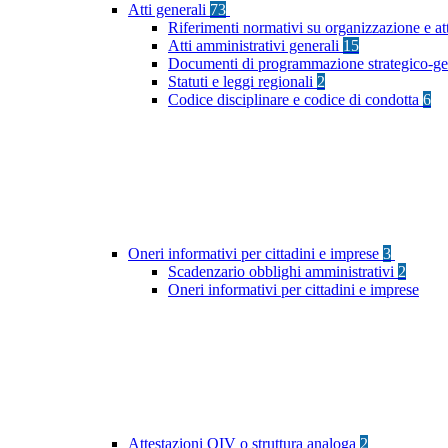
Atti generali
73
Riferimenti normativi su organizzazione e at
Atti amministrativi generali
15
Documenti di programmazione strategico-ge
Statuti e leggi regionali
2
Codice disciplinare e codice di condotta
6
Oneri informativi per cittadini e imprese
3
Scadenzario obblighi amministrativi
2
Oneri informativi per cittadini e imprese
Attestazioni OIV o struttura analoga
2